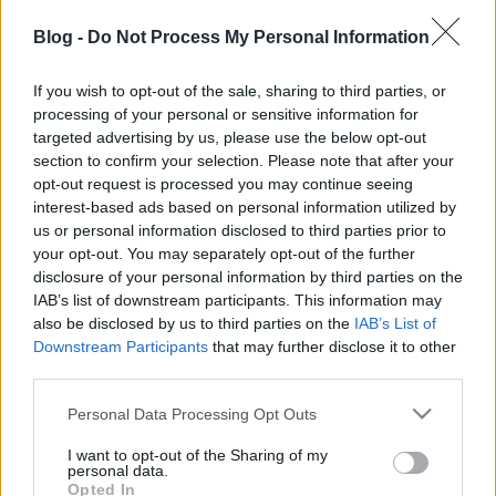
Nincs értelme a hosszú
Blog -
Do Not Process My Personal Information
idegenrendészeti őrizetnek
presshelsinki
•
2015. április 08.
12
If you wish to opt-out of the sale, sharing to third parties, or
processing of your personal or sensitive information for
Akár fél évig is őrizetben tartható a menedékkérő, s
targeted advertising by us, please use the below opt-out
ha kérelmét elutasítják, őt pedig kiutasítják
section to confirm your selection. Please note that after your
Magyarországról, újabb egy évet ...
opt-out request is processed you may continue seeing
interest-based ads based on personal information utilized by
us or personal information disclosed to third parties prior to
Úti cél: Magyar Népköztársaság
your opt-out. You may separately opt-out of the further
disclosure of your personal information by third parties on the
presshelsinki
•
2015. január 26.
5
IAB’s list of downstream participants. This information may
also be disclosed by us to third parties on the
IAB’s List of
A Helsinki Bizottság
cikkíró versenyt hirdetett
Downstream Participants
that may further disclose it to other
egyetemistáknak. Az
„Észak-fok, titok, idegenség”
third parties.
című pályázatunkon migrációs témájú ...
Please note that this website/app uses one or more Google
Personal Data Processing Opt Outs
services and may gather and store information including but
Orbán hipokrízise
not limited to your visit or usage behaviour. You may click to
I want to opt-out of the Sharing of my
personal data.
grant or deny consent to Google and its third-party tags to
majkahusky
•
2014. szeptember 01.
0
Opted In