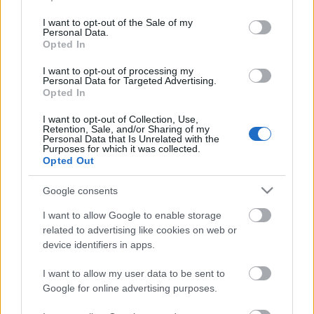
use your data for below specified purposes in below Google
consent section.
I want to opt-out of the Sale of my
A kormányfő szisztematikusan akadályozza, hogy a
Personal Data.
romák rendes munkához, családjaik legális
Opted In
bevételhez jussanak, de velük takarózik, ha úgy
I want to opt-out of processing my
adódik. ...
Personal Data for Targeted Advertising.
Opted In
Kőszeg Ferenc: „Tiszta Auschwitz”
I want to opt-out of Collection, Use,
Retention, Sale, and/or Sharing of my
majkahusky
•
2014. június 23.
0
Personal Data that Is Unrelated with the
Purposes for which it was collected.
Opted Out
„Sosem voltam csillagos ház lakója. Szó se róla: az
akkor hatályos törvény értelmében ott lett volna a
Google consents
helyem.” Kőszeg Ferencnek, a Helsinki ...
I want to allow Google to enable storage
related to advertising like cookies on web or
Zöldségnek adják ki őket
device identifiers in apps.
majkahusky
•
2014. május 09.
0
I want to allow my user data to be sent to
Google for online advertising purposes.
Idegen karalábék és retkek özönlik el édes hazánkat.