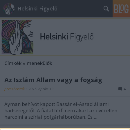
Helsinki Figyelő
Címkék
»
menekülők
Az Iszlám Állam vagy a fogság
presshelsinki
•
2015. április 13.
4
Ayman behívót kapott Bassár el-Aszad állami
hadseregétől. A fiatal férfi nem akart az övéi ellen
harcolni a szíriai polgárháborúban. És ...