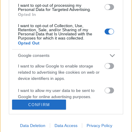
rokkantak
I want to opt-out of processing my
Personal Data for Targeted Advertising.
majkahusky
•
2013. február 14.
3
Opted In
I want to opt-out of Collection, Use,
A múlt héten benyújtott alkotmánymódosítás
Retention, Sale, and/or Sharing of my
brutális támadás a jogállam maradékai ellen. Mi
Personal Data that Is Unrelated with the
Purposes for which it was collected.
most egy aprónak tűnő, technikainak álcázott ...
Opted Out
Kőszeg Debreczeni könyvéről és
Google consents
2006-ról
I want to allow Google to enable storage
related to advertising like cookies on web or
majkahusky
•
2013. február 07.
0
device identifiers in apps.
„Debreczeni világképében csak pártok vannak,
I want to allow my user data to be sent to
Google for online advertising purposes.
jobboldal, baloldal, oszt, jó napot. Nem érti, hogy
egy jogvédő, egy tisztességes újságíró vagy ...
CONFIRM
I want to allow Google to send me
personalized advertising.
Büntethető-e Bayer véres szájalása?
Data Deletion
Data Access
Privacy Policy
I want to allow Google to enable storage
majkahusky
•
2013. január 08.
3