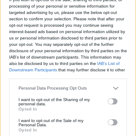
processing of your personal or sensitive information for
Az alkotmányos puccs még
targeted advertising by us, please use the below opt-out
megállítható
section to confirm your selection. Please note that after your
opt-out request is processed you may continue seeing
majkahusky
•
2013. március 13.
1
interest-based ads based on personal information utilized by
us or personal information disclosed to third parties prior to
Áder János államfőnek és az Alkotmánybíróságnak
your opt-out. You may separately opt-out of the further
(AB) is kötelessége mindent megtenni, hogy a hétfői
disclosure of your personal information by third parties on the
Alaptörvény-módosítás ne lépjen ...
IAB’s list of downstream participants. This information may
also be disclosed by us to third parties on the
IAB’s List of
Downstream Participants
that may further disclose it to other
Csányi és Surányi a Bayer-ügyről
third parties.
majkahusky
•
2013. március 01.
3
Please note that this website/app uses one or more Google
Personal Data Processing Opt Outs
services and may gather and store information including but
Több óriáscég is megértette, miért veszélyes Bayer
not limited to your visit or usage behaviour. You may click to
I want to opt-out of the Sharing of my
personal data.
Zsolt sötét eszméinek akár csak közvetett
grant or deny consent to Google and its third-party tags to
Opted In
use your data for below specified purposes in below Google
támogatása is. Ők kijelentették, ezentúl nem ...
consent section.
I want to opt-out of the Sale of my
Personal Data.
Alaptörvényből kipenderített
Opted In