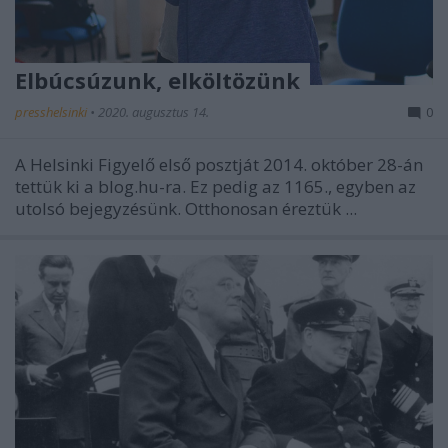
Elbúcsúzunk, elköltözünk
presshelsinki
•
2020. augusztus 14.
0
A Helsinki Figyelő első posztját 2014. október 28-án
tettük ki a blog.hu-ra. Ez pedig az 1165., egyben az
utolsó bejegyzésünk. Otthonosan éreztük ...