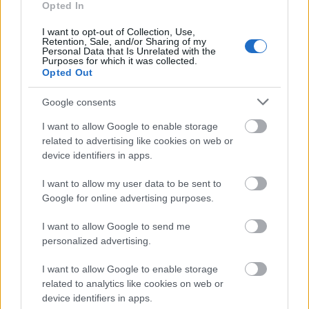
csak bizonyos korlátok között fogadtam el, adott
Opted In
esetben, ha igazságtalanságot tapasztaltam, ...
I want to opt-out of Collection, Use,
Retention, Sale, and/or Sharing of my
Personal Data that Is Unrelated with the
Purposes for which it was collected.
Opted Out
Google consents
I want to allow Google to enable storage
related to advertising like cookies on web or
device identifiers in apps.
I want to allow my user data to be sent to
Google for online advertising purposes.
I want to allow Google to send me
personalized advertising.
Augusztus 10.: emberevéssel vádolt
I want to allow Google to enable storage
cigányokat ítélnek el jogtipró
related to analytics like cookies on web or
device identifiers in apps.
eljárásban (1782)