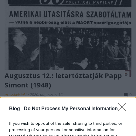
Augusztus 12.: letartóztatják Papp
Simont (1948)
presshelsinki
•
2020. augusztus 12.
0
Blog -
Do Not Process My Personal Information
A szovjetek és magyar megbízottaik kezében lévő
magyar állam szemet vetett az ország legerősebb
olajvállalatára. Csakhogy a MAORT amerikai ...
If you wish to opt-out of the sale, sharing to third parties, or
processing of your personal or sensitive information for