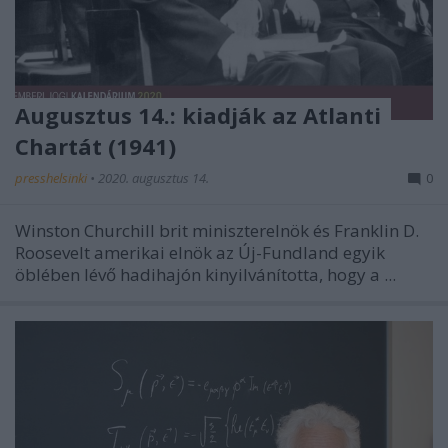
Augusztus 14.: kiadják az Atlanti
Chartát (1941)
presshelsinki
•
2020. augusztus 14.
0
Winston Churchill brit miniszterelnök és Franklin D.
Roosevelt amerikai elnök az Új-Fundland egyik
öblében lévő hadihajón kinyilvánította, hogy a ...