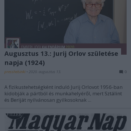
Augusztus 13.: Jurij Orlov születése
napja (1924)
presshelsinki
•
2020. augusztus 13.
0
A fizikustehetségként induló Jurij Orlovot 1956-ban
kidobják a pártból és munkahelyéről, mert
Sztálint
és Beriját
nyilvánosan gyilkosoknak ...