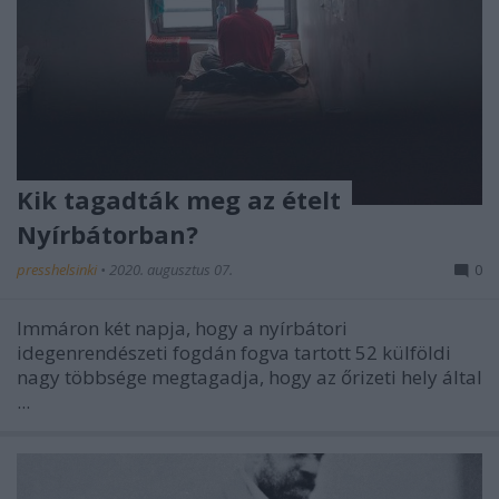
Kik tagadták meg az ételt
Nyírbátorban?
presshelsinki
•
2020. augusztus 07.
0
Immáron két napja, hogy a nyírbátori
idegenrendészeti fogdán fogva tartott 52 külföldi
nagy többsége megtagadja, hogy az őrizeti hely által
...