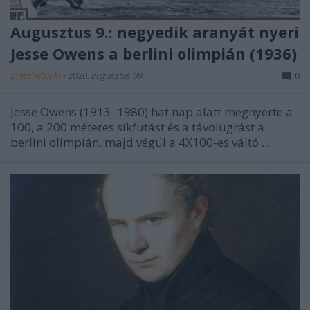
Augusztus 9.: negyedik aranyát nyeri
Jesse Owens a berlini olimpián (1936)
presshelsinki
•
2020. augusztus 09.
0
Jesse Owens (1913–1980) hat nap alatt megnyerte a
100, a 200 méteres síkfutást és a távolugrást a
berlini olimpián, majd végül a 4X100-es váltó ...