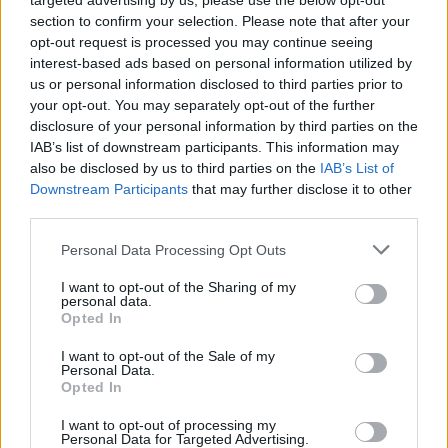
targeted advertising by us, please use the below opt-out
section to confirm your selection. Please note that after your
opt-out request is processed you may continue seeing
interest-based ads based on personal information utilized by
us or personal information disclosed to third parties prior to
your opt-out. You may separately opt-out of the further
disclosure of your personal information by third parties on the
IAB’s list of downstream participants. This information may
also be disclosed by us to third parties on the
IAB’s List of
Downstream Participants
that may further disclose it to other
third parties.
Please note that this website/app uses one or more Google
Personal Data Processing Opt Outs
services and may gather and store information including but
not limited to your visit or usage behaviour. You may click to
I want to opt-out of the Sharing of my
personal data.
Augusztus 11.: Pákh Tibor születése
grant or deny consent to Google and its third-party tags to
Opted In
use your data for below specified purposes in below Google
napja (1924)
consent section.
I want to opt-out of the Sale of my
Personal Data.
presshelsinki
•
2020. augusztus 11.
0
Opted In
I want to opt-out of processing my
„Vitatkozó természetű voltam. A fegyelmezettséget
Personal Data for Targeted Advertising.