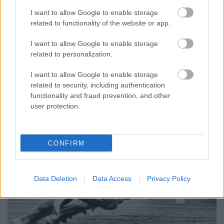
I want to allow Google to enable storage
presshelsinki
•
2020. augusztus 10.
0
related to functionality of the website or app.
A cigányokat sújtó jogtipró, előítéletekre alapozott,
I want to allow Google to enable storage
véres per tette eltökéltté II. Józsefet abban, hogy
related to personalization.
szigorúan korlátozza a vármegyék ...
I want to allow Google to enable storage
related to security, including authentication
functionality and fraud prevention, and other
user protection.
CONFIRM
Data Deletion
Data Access
Privacy Policy