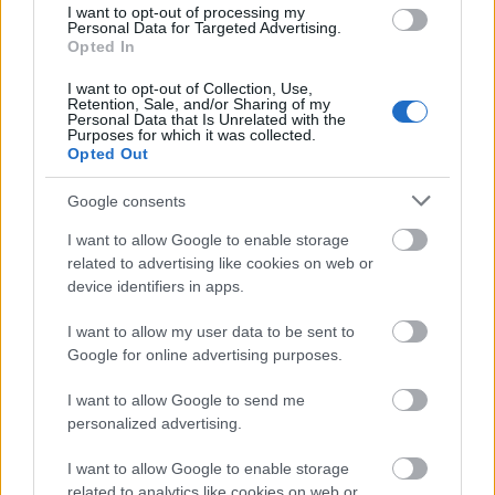
I want to opt-out of processing my
Personal Data for Targeted Advertising.
egyszer megyek majd
Opted In
I want to opt-out of Collection, Use,
Küldj képet
Retention, Sale, and/or Sharing of my
Personal Data that Is Unrelated with the
Purposes for which it was collected.
Mamáról és meg a
Opted Out
Google consents
____________
I want to allow Google to enable storage
___________ kemény
related to advertising like cookies on web or
device identifiers in apps.
lesz
I want to allow my user data to be sent to
Google for online advertising purposes.
csomagot ____ küld ___
I want to allow Google to send me
csak pénzt 5 ezer Ft-ot
personalized advertising.
Majd Megyek
I want to allow Google to enable storage
related to analytics like cookies on web or