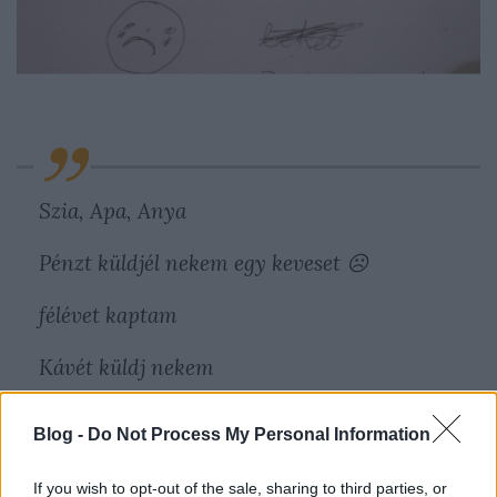
Szia, Apa, Anya
Pénzt küldjél nekem egy keveset
☹
félévet kaptam
Kávét küldj nekem
meg csomag ____
Blog -
Do Not Process My Personal Information
______________________
If you wish to opt-out of the sale, sharing to third parties, or