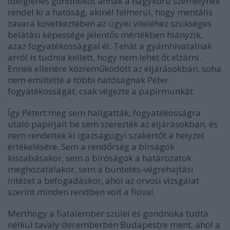
ideiglenes gondnokot annak a nagykorú személynek
rendel ki a hatóság, akinél felmerül, hogy mentális
zavara következtében az ügyei viteléhez szükséges
belátási képessége jelentős mértékben hiányzik,
azaz fogyatékossággal él. Tehát a gyámhivatalnak
arról is tudnia kellett, hogy nem lehet őt elzárni.
Ennek ellenére közreműködött az eljárásokban, soha
nem említette a többi hatóságnak Péter
fogyatékosságát, csak végezte a papírmunkát.
Így Pétert meg sem hallgatták, fogyatékosságra
utaló papírjait be sem szerezték az eljárásokban, és
nem rendeltek ki igazságügyi szakértőt a helyzet
értékelésére. Sem a rendőrség a bírságok
kiszabásakor, sem a bíróságok a határozatok
meghozatalakor, sem a büntetés-végrehajtási
intézet a befogadáskor, ahol az orvosi vizsgálat
szerint minden rendben volt a fiúval.
Merthogy a fiatalember szülei és gondnoka tudta
nélkül tavaly decemberben Budapestre ment, ahol a