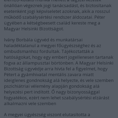
önállóan végeznek jogi tanácsadást, és biztosítanak
esetenként jogi képviseletet azoknak, akik a rosszul
működő szabálysértési rendszer áldozatai. Péter
ügyében a kétségbeesett család kereste meg a
Magyar Helsinki Bizottságot.
Ivány Borbála ügyvéd és munkatársai
haladéktalanul a megyei főügyészséghez és az
ombudsmanhoz fordultak. Tájékoztatták a
hatóságokat, hogy egy embert jogellenesen tartanak
fogva az állampusztai börtönben. A Magyar Helsinki
Bizottság ügyvédje arra hívta fel a figyelmet, hogy
Pétert a gyámhivatal mentális zavara miatt
ideiglenes gondnokság alá helyezte, és vele szemben
pszichiátriai vélemény alapján gondokság alá
helyezési pert indított. Ő nagy bizonyossággal
fogyatékos, ezért nem lehet szabálysértési elzárást
alkalmazni vele szemben
A megyei ügyészség viszont elutasította a