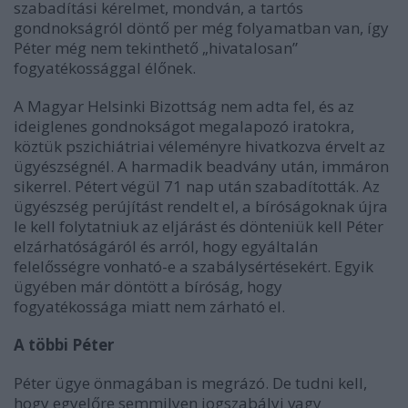
szabadítási kérelmet, mondván, a tartós
gondnokságról döntő per még folyamatban van, így
Péter még nem tekinthető „hivatalosan”
fogyatékossággal élőnek.
A Magyar Helsinki Bizottság nem adta fel, és az
ideiglenes gondnokságot megalapozó iratokra,
köztük pszichiátriai véleményre hivatkozva érvelt az
ügyészségnél. A harmadik beadvány után, immáron
sikerrel. Pétert végül 71 nap után szabadították. Az
ügyészség perújítást rendelt el, a bíróságoknak újra
le kell folytatniuk az eljárást és dönteniük kell Péter
elzárhatóságáról és arról, hogy egyáltalán
felelősségre vonható-e a szabálysértésekért. Egyik
ügyében már döntött a bíróság, hogy
fogyatékossága miatt nem zárható el.
A többi Péter
Péter ügye önmagában is megrázó. De tudni kell,
hogy egyelőre semmilyen jogszabályi vagy