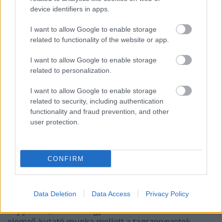
letelik egyszer
device identifiers in apps.
I want to allow Google to enable storage
Mindig gondolok rátok
☹
related to functionality of the website or app.
I want to allow Google to enable storage
Automatikus bebörtönzés
related to personalization.
Civil jogvédő szervezetek, a Magyar Helsinki
I want to allow Google to enable storage
Bizottság, a TASZ és az Utcajogász azért működtetik
related to security, including authentication
közösen
a Szabálysértési Munkacsoportot
, hogy
functionality and fraud prevention, and other
javítson, a hazai szabálysértési rendszeren, ami
user protection.
indokolatlanul szigorú, igazságtalan és drága.
Különösen hátrányosan érinti a társadalom
peremén élőket, akiket társadalmi helyzetükhöz
CONFIRM
kapcsolódó cselekményekért büntet. Mivel
számukra esélytelen befizetni a magas bírságokat,
rendszerint ők kerülnek akár hosszú hónapokra
Data Deletion
Data Access
Privacy Policy
elzárásba. A rendszer egy szabálysértési spirálba
hajtja őket, amiből nagyon nehéz kikeveredni. Az
elemző-kutató munka mellett a tagszervezetek