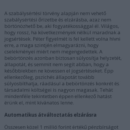
A szabálysértési törvény alapján nem vehető
szabálysértési őrizetbe és elzárásba, azaz nem
börtönözhető be, aki fogyatékossággal él. Világos,
hogy rossz, ha következmények nélkül maradnak a
jogsértések. Péter figyelmét is fel kellett volna hívni
erre, a maga szintjén elmagyarázni, hogy
cselekményei miért nem megengedettek. A
bebörtönzés azonban biztosan súlyosítja helyzetét,
állapotát, és semmit nem segít abban, hogy a
későbbiekben ne kövessen el jogsértéseket. Épp
ellenkezőleg, pszichés állapotát tovább
súlyosbíthatja, ráadásul a bebörtönzés konkrét és
társadalmi költségei is nagyon magasak. Tehát
mindenféle tekintetben éppen ellenkező hatást
érünk el, mint kívánatos lenne.
Automatikus átváltoztatás elzárásra
Összesen közel 1 millió forint értékű pénzbírságot