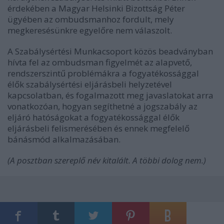
érdekében a Magyar Helsinki Bizottság Péter
ügyében az ombudsmanhoz fordult, mely
megkeresésünkre egyelőre nem válaszolt.
A Szabálysértési Munkacsoport közös beadványban
hívta fel az ombudsman figyelmét az alapvető,
rendszerszintű problémákra a fogyatékossággal
élők szabálysértési eljárásbeli helyzetével
kapcsolatban, és fogalmazott meg javaslatokat arra
vonatkozóan, hogyan segíthetné a jogszabály az
eljáró hatóságokat a fogyatékossággal élők
eljárásbeli felismerésében és ennek megfelelő
bánásmód alkalmazásában.
(A posztban szereplő név kitalált. A többi dolog nem.)