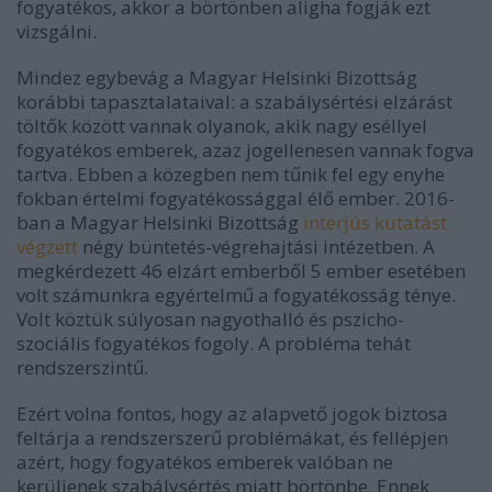
fogyatékos, akkor a börtönben aligha fogják ezt
vizsgálni.
Mindez egybevág a Magyar Helsinki Bizottság
korábbi tapasztalataival: a szabálysértési elzárást
töltők között vannak olyanok, akik nagy eséllyel
fogyatékos emberek, azaz jogellenesen vannak fogva
tartva. Ebben a közegben nem tűnik fel egy enyhe
fokban értelmi fogyatékossággal élő ember. 2016-
ban a Magyar Helsinki Bizottság
interjús kutatást
végzett
négy büntetés-végrehajtási intézetben. A
megkérdezett 46 elzárt emberből 5 ember esetében
volt számunkra egyértelmű a fogyatékosság ténye.
Volt köztük súlyosan nagyothalló és pszicho-
szociális fogyatékos fogoly. A probléma tehát
rendszerszintű.
Ezért volna fontos, hogy az alapvető jogok biztosa
feltárja a rendszerszerű problémákat, és fellépjen
azért, hogy fogyatékos emberek valóban ne
kerüljenek szabálysértés miatt börtönbe. Ennek