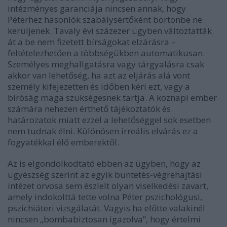
intézményes garanciája nincsen annak, hogy
Péterhez hasonlók szabálysértőként börtönbe ne
kerüljenek. Tavaly évi százezer ügyben változtatták
át a be nem fizetett bírságokat elzárásra –
feltételezhetően a többségükben automatikusan.
Személyes meghallgatásra vagy tárgyalásra csak
akkor van lehetőség, ha azt az eljárás alá vont
személy kifejezetten és időben kéri ezt, vagy a
bíróság maga szükségesnek tartja. A köznapi ember
számára nehezen érthető tájékoztatók és
határozatok miatt ezzel a lehetőséggel sok esetben
nem tudnak élni. Különösen irreális elvárás ez a
fogyatékkal élő emberektől.
Az is elgondolkodtató ebben az ügyben, hogy az
ügyészség szerint az egyik büntetés-végrehajtási
intézet orvosa sem észlelt olyan viselkedési zavart,
amely indokolttá tette volna Péter pszichológusi,
pszichiáteri vizsgálatát. Vagyis ha előtte valakinél
nincsen „bombabiztosan igazolva”, hogy értelmi