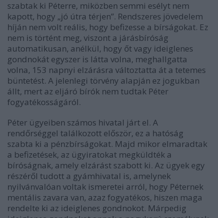
szabtak ki Péterre, miközben semmi esélyt nem
kapott, hogy „jó útra térjen”. Rendszeres jövedelem
híján nem volt reális, hogy befizesse a bírságokat. Ez
nem is történt meg, viszont a járásbíróság
automatikusan, anélkül, hogy őt vagy ideiglenes
gondnokát egyszer is látta volna, meghallgatta
volna, 153 napnyi elzárásra változtatta át a tetemes
büntetést. A jelenlegi törvény alapján ez jogukban
állt, mert az eljáró bírók nem tudtak Péter
fogyatékosságáról.
Péter ügyeiben számos hivatal járt el. A
rendőrséggel találkozott először, ez a hatóság
szabta ki a pénzbírságokat. Majd mikor elmaradtak
a befizetések, az ügyiratokat megküldték a
bíróságnak, amely elzárást szabott ki. Az ügyek egy
részéről tudott a gyámhivatal is, amelynek
nyilvánvalóan voltak ismeretei arról, hogy Péternek
mentális zavara van, azaz fogyatékos, hiszen maga
rendelte ki az ideiglenes gondnokot. Márpedig