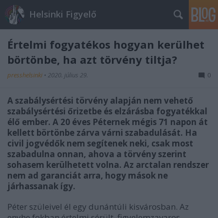
Helsinki Figyelő
Értelmi fogyatékos hogyan kerülhet
börtönbe, ha azt törvény tiltja?
presshelsinki
•
2020. július 29.
0
A szabálysértési törvény alapján nem vehető
szabálysértési őrizetbe és elzárásba fogyatékkal
élő ember. A 20 éves Péternek mégis 71 napon át
kellett börtönbe zárva várni szabadulását. Ha
civil jogvédők nem segítenek neki, csak most
szabadulna onnan, ahova a törvény szerint
sohasem kerülhetett volna. Az arctalan rendszer
nem ad garanciát arra, hogy mások ne
járhassanak így.
Péter szüleivel él egy dunántúli kisvárosban. Az
enyhe fokban értelmi sérült, figyelemzavaros,