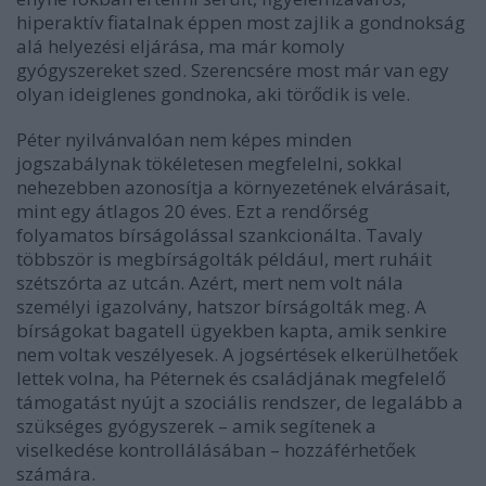
hiperaktív fiatalnak éppen most zajlik a gondnokság
alá helyezési eljárása, ma már komoly
gyógyszereket szed. Szerencsére most már van egy
olyan ideiglenes gondnoka, aki törődik is vele.
Péter nyilvánvalóan nem képes minden
jogszabálynak tökéletesen megfelelni, sokkal
nehezebben azonosítja a környezetének elvárásait,
mint egy átlagos 20 éves. Ezt a rendőrség
folyamatos bírságolással szankcionálta. Tavaly
többször is megbírságolták például, mert ruháit
szétszórta az utcán. Azért, mert nem volt nála
személyi igazolvány, hatszor bírságolták meg. A
bírságokat bagatell ügyekben kapta, amik senkire
nem voltak veszélyesek. A jogsértések elkerülhetőek
lettek volna, ha Péternek és családjának megfelelő
támogatást nyújt a szociális rendszer, de legalább a
szükséges gyógyszerek – amik segítenek a
viselkedése kontrollálásában – hozzáférhetőek
számára.