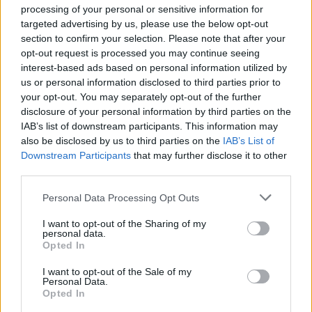
processing of your personal or sensitive information for
Nagyon szeretlek benneteket Majd egyszer
targeted advertising by us, please use the below opt-out
section to confirm your selection. Please note that after your
megyek. Ott már kevesebb
opt-out request is processed you may continue seeing
interest-based ads based on personal information utilized by
Pénzbüntetésem kiváltol
us or personal information disclosed to third parties prior to
your opt-out. You may separately opt-out of the further
disclosure of your personal information by third parties on the
50 ezerről ______
IAB’s list of downstream participants. This information may
also be disclosed by us to third parties on the
IAB’s List of
☹
Downstream Participants
that may further disclose it to other
third parties.
Please note that this website/app uses one or more Google
Personal Data Processing Opt Outs
services and may gather and store information including but
ha bevásárol(ná)tok
not limited to your visit or usage behaviour. You may click to
I want to opt-out of the Sharing of my
personal data.
grant or deny consent to Google and its third-party tags to
Képet küldjetek
Opted In
use your data for below specified purposes in below Google
consent section.
I want to opt-out of the Sale of my
____ szeretlek benneteket
Personal Data.
Opted In
hiányoztok de majd