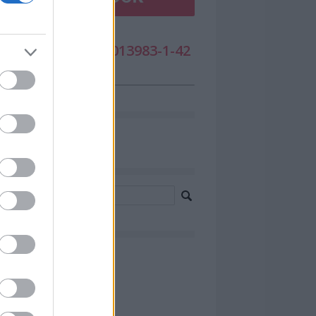
DÓSZÁMUNK: 19013983-1-42
cebook
resés
chívum
0 augusztus
(
17
)
 július
(
37
)
 június
(
32
)
0 május
(
37
)
 április
(
38
)