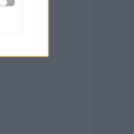
0 március
(
36
)
0 február
(
31
)
0 január
(
33
)
9 december
(
9
)
9 november
(
15
)
9 október
(
11
)
ább
...