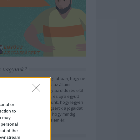
k vagyunk?
agyar Helsinki Bizottság segít abban, hogy ne
almaskodhassanak feletted az állami
rvek vagy a rendőrség, hogy az üldözés elől
ekülők védelmet kapjanak, és újra együtt
essenek családjukkal. Segítünk, hogy legyen
sonal or
etkezménye annak, ha megsértik a jogaidat.
ection to
ászainkkal azon dolgozunk, hogy mindig
ou may
yen hová fordulnod, ha sérelem ér.
 personal
out of the
tkozz fel hírlevélre!
 downstream