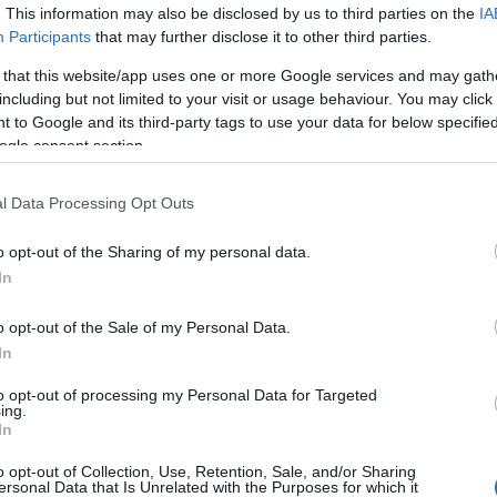
. This information may also be disclosed by us to third parties on the
IA
Első
Participants
that may further disclose it to other third parties.
tör
vis
 that this website/app uses one or more Google services and may gath
emb
including but not limited to your visit or usage behaviour. You may click 
 to Google and its third-party tags to use your data for below specifi
ogle consent section.
l Data Processing Opt Outs
Tá
o opt-out of the Sharing of my personal data.
ta tette rám, hogy a zsidók, a keresztények és muszlimok
In
k végre megértenék, hogy vallásaiknak közösek a gyökereik.
Ha 
ak egymásra, akkor sikerülhetne békét teremteni közöttük,
egy bizalmas beszélgetést Helmut Schmidt egykori nyugatnémet
o opt-out of the Sale of my Personal Data.
ár látszik, hogy az egyiptomi Anvar Szadat azon politikusok
In
 államférfinak tekint. De azért vérbeli politikus is volt, akit a
ehetőségek is mozgattak.
to opt-out of processing my Personal Data for Targeted
ing.
g megroppant, a szovjet „baráti segítséget” elutasító és a
In
Adó
ksége volt már a békére, a Sínai-félsziget visszaszerzésére
o opt-out of Collection, Use, Retention, Sale, and/or Sharing
ele volt a békének, hogy Izrael és vezetői szintén békét
ersonal Data that Is Unrelated with the Purposes for which it