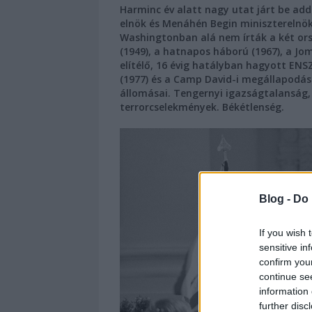
Harminc év alatt nagy utat járt be add
elnök és Menáhén Begin miniszterelnö
Washingtonban alá nem írták a két or
(1949), a hatnapos háború (1967), a Jo
elítélő, 16 évig hatályban hagyott ENS
(1977) és a Camp David-i megállapodás 
állomásai. Tengernyi igazságtalanság, 
terrorcselekmények. Békétlenség.
Blog -
Do 
If you wish 
sensitive in
confirm you
continue se
information 
further disc