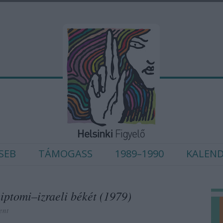
SEB
TÁMOGASS
1989–1990
KALEN
yiptomi–izraeli békét (1979)
nt