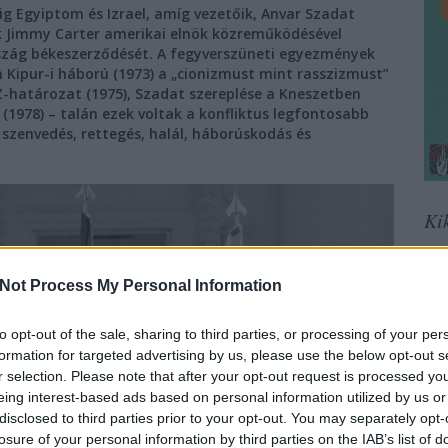
ig Egyiptom és Izrael, amíg vezetőik, Anvar Szadat
k Jimmy Carter amerikai elnök közreműködésével
szág békeszerződését. A fegyverszüneti egyezmények
m Kipur-i háború (1973) a „cionizmust mint rasszizmust”
Z-határozat (1975), Szadat szereplése a Kneszetben
(1978) – talán ezek voltak a konfliktus legfontosabb
szenvedés, rettegés, halál, háborúskodás és
Ki
A M
hat
Not Process My Personal Information
sze
men
leh
to opt-out of the sale, sharing to third parties, or processing of your per
köv
formation for targeted advertising by us, please use the below opt-out s
Jog
r selection. Please note that after your opt-out request is processed y
leg
eing interest-based ads based on personal information utilized by us or
disclosed to third parties prior to your opt-out. You may separately opt-
Ira
losure of your personal information by third parties on the IAB’s list of