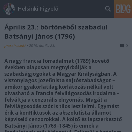
Helsinki Figyelő
Április 23.: börtönéből szabadul
Batsányi János (1796)
presshelsinki
•
2019. április 23.
0
A nagy francia forradalmat (1789) követő
években alaposan megnyirbálják a
szabadságjogokat a Magyar Királyságban. A
viszonylagos jozefinista sajtószabadságot –
amikor gyakorlatilag korlátozás nélkül volt
olvasható a francia felvilágosodás irodalma –
felváltja a cenzurális elnyomás. Magát a
felvilágosodás szót is tilos lesz leírni. Egymást
érik a konfliktusok az abszolutista államot
képviselő cenzorokkal. A költő és lapszerkesztő
Batsányi János (1763–1845) is ennek a