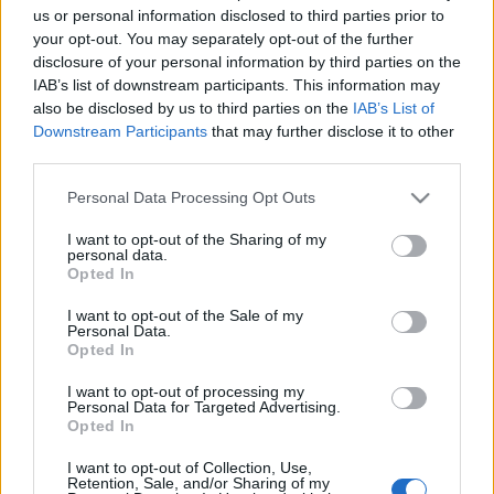
központi cenzori hivatal „kirendeltségének”. A cenzor
us or personal information disclosed to third parties prior to
még abba is beleköt, hogy a kézirat olvashatatlan,
your opt-out. You may separately opt-out of the further
ezért az egyébként állami alkalmazásban álló,
disclosure of your personal information by third parties on the
„kancellista” szerkesztőnek újra kell írnia azt. Heves
IAB’s list of downstream participants. This information may
természetű hősünk mindezt nem hagyja szó nélkül.
also be disclosed by us to third parties on the
IAB’s List of
Ezzel azonban magára vonja cenzorai
Downstream Participants
that may further disclose it to other
„megkülönböztetett figyelmét”, és bár eredetileg
third parties.
1790-ben még engedélyezték
A franciaországi
Please note that this website/app uses one or more Google
Personal Data Processing Opt Outs
változásokra
c. vers megjelentetését, 1792-ben
services and may gather and store information including but
utólag (!) betiltják az ezt közlő lapszámmal együtt.
not limited to your visit or usage behaviour. You may click to
I want to opt-out of the Sharing of my
Batsányi fellebbezésében már természetjogi, emberi
personal data.
grant or deny consent to Google and its third-party tags to
Opted In
jogi érveket is használ, hogy a betiltást és az
use your data for below specified purposes in below Google
elkobzást megakadályozza. Nem tud belenyugodnia
consent section.
I want to opt-out of the Sale of my
az állam önkényébe, és minden lehetséges
Personal Data.
jogorvoslati lehetőséggel megpróbálkozik. Csakhogy
Opted In
ebben az időszakban a jogkereső állampolgár jogi
I want to opt-out of processing my
természetű hadakozását a hatalom provokációként
Personal Data for Targeted Advertising.
értékelte. Az ország akkorra már végképpen
Opted In
elveszítette jogállami jellegét. Ismerős?
I want to opt-out of Collection, Use,
Retention, Sale, and/or Sharing of my