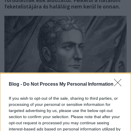
fordulatnak esik áldozatul. Felkerül a hatalom
feketelistájára és haláláig nem kerül le onnan.
Blog -
Do Not Process My Personal Information
If you wish to opt-out of the sale, sharing to third parties, or
A nem nemesi értelmiségi, honorácior Batsányi az
processing of your personal or sensitive information for
első komolyan vehető hazai irodalmi folyóirat, a
targeted advertising by us, please use the below opt-out
Kassán megjelenő
Magyar Museum
szerkesztője az új
section to confirm your selection. Please note that after your
törvényeknek megfelelően
1791 szeptemberében
opt-out request is processed you may continue seeing
benyújtja
a megjelenés előtt álló új lapszámot a
interest-based ads based on personal information utilized by