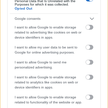
Personal Data that Is Unrelated with the
Batsányi hiába kapálózott, lapját végleg betiltották,
Purposes for which it was collected.
őt pedig állásából kirúgták, megbízhatatlannak
Opted Out
minősítették. Igazi kálváriája itt kezdődött. Börtön,
száműzetés, újabb börtön, internálás,
Google consents
rendőrhatósági felügyelet, lakhely-elhagyási tilalom
I want to allow Google to enable storage
sújtották egymást váltva egészen hosszú élete
related to advertising like cookies on web or
végéig.
device identifiers in apps.
Mint megbélyegzett személyt 1794. szeptember 10-
I want to allow my user data to be sent to
én veszik őrizetbe. A jakobinus lázadásban való
Google for online advertising purposes.
részvétellel gyanúsítják. S noha nem sikerül
rábizonyítani a vádat, az eljárásban tanúsított
I want to allow Google to send me
karakán kiállása annyira felbőszíti bíráit, hogy
personalized advertising.
mégiscsak elítélik, mondván, bár ő maga nem
szövetkezett a törvényes hatalom megdöntésére, a
I want to allow Google to enable storage
feljelentést mégiscsak elmulasztotta. A nagy magyar
related to analytics like cookies on web or
író és szabadságharcos ma 223 éve szabadult első
device identifiers in apps.
börtönbüntetéséből.
I want to allow Google to enable storage
related to functionality of the website or app.
#emberijogikalendarium
#emberijogok2019