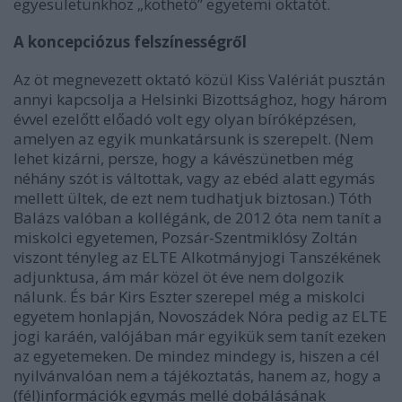
egyesületünkhöz „köthető” egyetemi oktatót.
A koncepciózus felszínességről
Az öt megnevezett oktató közül Kiss Valériát pusztán
annyi kapcsolja a Helsinki Bizottsághoz, hogy három
évvel ezelőtt előadó volt egy olyan bíróképzésen,
amelyen az egyik munkatársunk is szerepelt. (Nem
lehet kizárni, persze, hogy a kávészünetben még
néhány szót is váltottak, vagy az ebéd alatt egymás
mellett ültek, de ezt nem tudhatjuk biztosan.) Tóth
Balázs valóban a kollégánk, de 2012 óta nem tanít a
miskolci egyetemen, Pozsár-Szentmiklósy Zoltán
viszont tényleg az ELTE Alkotmányjogi Tanszékének
adjunktusa, ám már közel öt éve nem dolgozik
nálunk. És bár Kirs Eszter szerepel még a miskolci
egyetem honlapján, Novoszádek Nóra pedig az ELTE
jogi karáén, valójában már egyikük sem tanít ezeken
az egyetemeken. De mindez mindegy is, hiszen a cél
nyilvánvalóan nem a tájékoztatás, hanem az, hogy a
(fél)információk egymás mellé dobálásának