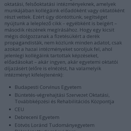
oktatási, felsőoktatási intézményeknek, amelyek
munkájában kollégáink előadóként vagy oktatóként
részt vettek. Ezért úgy döntöttünk, segítséget
nyújtunk a leleplező cikk – egyébként is beígért –
második részének megírásához. Hogy egy kicsit
mégis dolgozzanak a fizetésükért a derék
propagandisták, nem közlünk minden adatot, csak
azokat a hazai intézményeket soroljuk fel, ahol
jelenlegi kollégáink tartottak képzéseket,
előadásokat – akár ingyen, akár egyetemi oktatói
díjazásért (előre is elnézést, ha valamelyik
intézményt kifelejtenénk):
Budapesti Corvinus Egyetem
Büntetés-végrehajtási Szervezet Oktatási,
Továbbképzési és Rehabilitációs Központja
CEU
Debreceni Egyetem
Eötvös Loránd Tudományegyetem