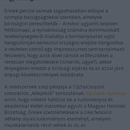
Ennek persze vannak tagadhatatlan előnyei a
szimpla hazugságokkal szemben, amelyek
bíróságon peresíthetők –
Amikor ugyanis teljesen
hétköznapi, a nyilvánosság számára kommunikált
tevékenységekről kiabálja a kormánybarát sajtó
hangszóróján keresztül országos erejűre hangosítva
a névtelen szerző egy impresszumot sem tartalmazó
felületen, hogy azok diverzánsok erőfeszítései a
rendszer megdöntésére (ismerős, ugye?), akkor
lényegesen kisebb a bírósági eljárás és az azzal járó
anyagi következmények kockázata.
A módszernek szép példája a Tűzfalcsoport
szenzációs „leleplező” sorozatának
legújabb darabja
arról, hogy miként hálózza be a tudományos és
akadémiai életet másokkal együtt a Magyar Helsinki
Bizottság. Ennek szemléltetésére a cikk felsorol
néhány olyan tudományos eseményt, amelyen
munkatársaink részt vettek és öt, az