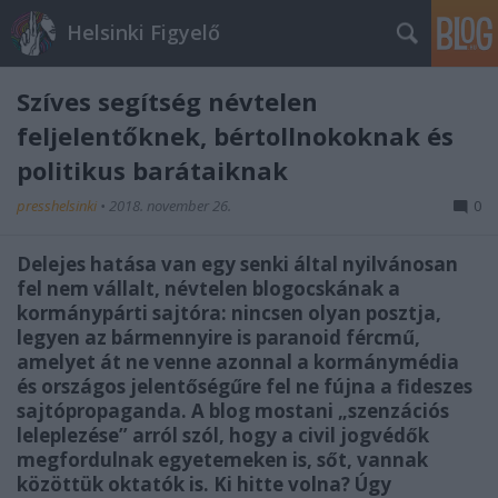
Helsinki Figyelő
Szíves segítség névtelen
feljelentőknek, bértollnokoknak és
politikus barátaiknak
presshelsinki
•
2018. november 26.
0
Delejes hatása van egy senki által nyilvánosan
fel nem vállalt, névtelen blogocskának a
kormánypárti sajtóra: nincsen olyan posztja,
legyen az bármennyire is paranoid fércmű,
amelyet át ne venne azonnal a kormánymédia
és országos jelentőségűre fel ne fújna a fideszes
sajtópropaganda. A blog mostani „szenzációs
leleplezése” arról szól, hogy a civil jogvédők
megfordulnak egyetemeken is, sőt, vannak
közöttük oktatók is. Ki hitte volna? Úgy