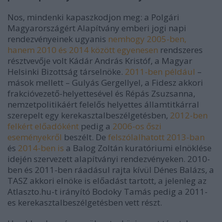
Nos, mindenki kapaszkodjon meg: a Polgári
Magyarországért Alapítvány emberi jogi napi
rendezvényeinek ugyanis
nemhogy 2005-ben,
hanem 2010 és 2014 között egyenesen
rendszeres
résztvevője volt Kádár András Kristóf, a Magyar
Helsinki Bizottság társelnöke.
2011-ben például
–
mások mellett – Gulyás Gergellyel, a Fidesz akkori
frakcióvezető-helyettesével és Répás Zsuzsanna,
nemzetpolitikáért felelős helyettes államtitkárral
szerepelt egy kerekasztalbeszélgetésben,
2012-ben
felkért előadóként
pedig a
2006-os őszi
eseményekről
beszélt. De
felszólalhatott 2013-ban
és
2014-ben is
a Balog Zoltán kuratóriumi elnöklése
idején szervezett alapítványi rendezvényeken. 2010-
ben és 2011-ben ráadásul rajta kívül Dénes Balázs, a
TASZ akkori elnöke is előadást tartott, a jelenleg az
Atlaszto.hu-t irányító Bodoky Tamás pedig a 2011-
es kerekasztalbeszélgetésben vett részt.