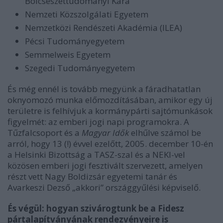
Bölcsészettudományi Kara
Nemzeti Közszolgálati Egyetem
Nemzetközi Rendészeti Akadémia (ILEA)
Pécsi Tudományegyetem
Semmelweis Egyetem
Szegedi Tudományegyetem
És még ennél is tovább megyünk a fáradhatatlan
oknyomozó munka előmozdításában, amikor egy új
területre is felhívjuk a kormánypárti sajtómunkások
figyelmét: az emberi jogi napi programokra. A
Tűzfalcsoport és a
Magyar Idők
elhűlve számol be
arról, hogy 13 (!) évvel ezelőtt, 2005. december 10-én
a Helsinki Bizottság a TASZ-szal és a NEKI-vel
közösen emberi jogi fesztivált szervezett, amelyen
részt vett Nagy Boldizsár egyetemi tanár és
Avarkeszi Dezső „akkori” országgyűlési képviselő.
És végül: hogyan szivárogtunk be a Fidesz
pártalapítványának rendezvényeire is