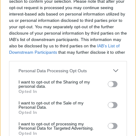
egy volt KGB-ügynök vezet, és amelytől a
section to confirm your selection. Please note that after your
kommunista korszak iránti nosztalgia, nos, nem áll
opt-out request is processed you may continue seeing
igazán távol.)
interest-based ads based on personal information utilized by
us or personal information disclosed to third parties prior to
Az egyetemi autonómiáról
your opt-out. You may separately opt-out of the further
disclosure of your personal information by third parties on the
Egy normális demokráciában persze igazából
IAB’s list of downstream participants. This information may
teljesen megszokott, hogy az egyetemeken
also be disclosed by us to third parties on the
IAB’s List of
Downstream Participants
that may further disclose it to other
különböző világnézetű oktatók tartanak órákat,
third parties.
illetve töltenek be különböző pozíciókat. Az ELTE
Állam- és Jogtudományi Karán belül működő
Please note that this website/app uses one or more Google
Personal Data Processing Opt Outs
Politikatudományi Intézet oktatói között például
services and may gather and store information including but
ugyanúgy megtaláljuk Mráz Ágoston Sámuelt és
not limited to your visit or usage behaviour. You may click to
I want to opt-out of the Sharing of my
Navracsics Tibort, mint Bihari Mihályt (Lánczi
personal data.
grant or deny consent to Google and its third-party tags to
Opted In
András pedig egyenesen egy egész egyetemet
use your data for below specified purposes in below Google
kapott).
consent section.
I want to opt-out of the Sale of my
Personal Data.
Az Alaptörvény X. cikke a következőket rögzíti:
Opted In
I want to opt-out of processing my
Personal Data for Targeted Advertising.
(1) Magyarország biztosítja a tudományos kutatás
Opted In