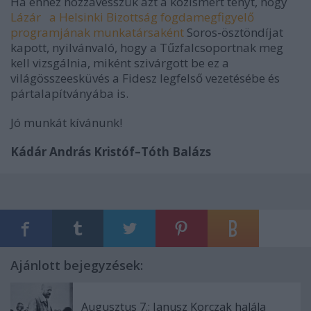
Ha ehhez hozzávesszük azt a közismert tényt, hogy
Lázár a Helsinki Bizottság fogdamegfigyelő
programjának munkatársaként
Soros-ösztöndíjat
kapott, nyilvánvaló, hogy a Tűzfalcsoportnak meg
kell vizsgálnia, miként szivárgott be ez a
világösszeesküvés a Fidesz legfelső vezetésébe és
pártalapítványába is.
Jó munkát kívánunk!
Kádár András Kristóf–Tóth Balázs
Ajánlott bejegyzések:
Augusztus 7.: Janusz Korczak halála