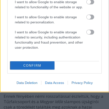
oktatók olyan munkájába, amelyet a Magyar
I want to allow Google to enable storage
Tudományos Akadémia által akkreditált képzések
related to functionality of the website or app.
keretében végeznek, az akadémiai szabadságot
törölni kell az Alaptörvényből. A gyakorlatban már
I want to allow Google to enable storage
körvonalazódik egy ilyen irány: a CEU lassan kiszorul
related to personalization.
az országból, az Akadémia függetlensége szintén
I want to allow Google to enable storage
össztűz alatt, de azért van még mit tenni.
related to security, including authentication
functionality and fraud prevention, and other
Amire büszkék vagyunk – munkatársaink
user protection.
oktatási tevékenységéről
Addig viszont mi a magunk részéről büszkék
maradunk a tudományos és oktatási tevékenységet
CONFIRM
végző kollégáinkra. Több munkatársunk rendelkezik
PhD-fokozattal, egyikünk éppen habilitál. Kollégáink
némelyikének külföldi egyetemről is van diplomája,
Data Deletion
Data Access
Privacy Policy
és nem csak itthon, hanem külföldön is tanít.
Ennek fényében némi rosszallással észleltük, hogy a
Tűzfalcsoport és a
Magyar Idők
slampos újságírói
csak a töredékét találták meg azoknak a hazai