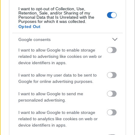
és művészeti alkotás szabadságát, továbbá – a
I want to opt-out of Collection, Use,
lehető legmagasabb szintű tudás megszerzése
Retention, Sale, and/or Sharing of my
érdekében – a tanulás, valamint törvényben
Personal Data that Is Unrelated with the
Purposes for which it was collected.
meghatározott keretek között a tanítás
Opted Out
szabadságát.
Google consents
(2) Tudományos igazság kérdésében az állam nem
jogosult dönteni, tudományos kutatások
I want to allow Google to enable storage
értékelésére kizárólag a tudomány művelői
related to advertising like cookies on web or
jogosultak.
device identifiers in apps.
I want to allow my user data to be sent to
Google for online advertising purposes.
Vagyis mindaddig, amíg egy egyetem a
törvényeknek megfelelően működik, semmi köze
I want to allow Google to send me
nincs ahhoz sem az államnak, sem a kormányétól
personalized advertising.
eltérő véleményektől hideglelést kapó
bértollnokoknak, hogy az egyetem milyen
I want to allow Google to enable storage
világnézetű oktatókat alkalmaz. Ahhoz, hogy az
related to analytics like cookies on web or
egyetemen kívül bárki más beleszólhasson a
device identifiers in apps.
törvényi követelményeknek megfelelő képesítésű