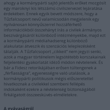
ahogy a kormánypárti sajtó jelentős erőket mozgósít
egy maroknyi kis létszámú civilszervezet lejáratása
érdekében. Ennek egyik bevett módszere, hogy a
Tűzfalcsoport nevű valamicsodán megjelenik egy
nyilvánosan könnyűszerrel hozzáférhető
információkból összehányt írás a civilek ármányos
beszivárgásáról különböző intézményekbe, majd ezt
a kormánypárti médiahadsereg különböző
alakulatai átveszik és szenzációs leleplezésként
tálalják. A Tűzfalcsoport „cikkeit” nem jegyzi senki,
azok a magyar történelem legsötétebb korszakainak
feljelentési gyakorlatát idéző módon névtelenek. És
bár a Fidesz retorikájában erősen túltengenek a
„férfiasságra”, egyenességre való utalások, a
kormánypárti politikusok mégis előszeretettel
hivatkoznak a civilekkel szembeni fellépés
indokaként ezekre a névtelenség biztonságából
firkálgatott összeesküvés-elméletekre.
A gyávaságról