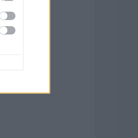
0 március
(
36
)
0 február
(
31
)
0 január
(
33
)
9 december
(
9
)
9 november
(
15
)
9 október
(
11
)
ább
...