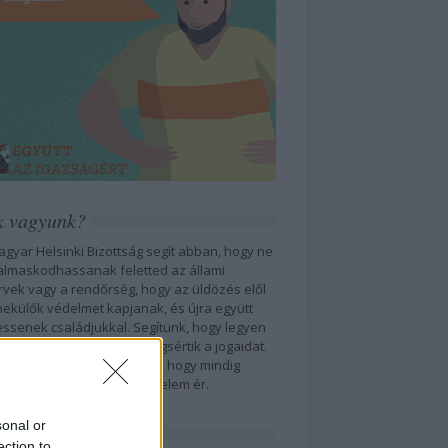
k vagyunk?
agyar Helsinki Bizottság segít abban, hogy ne
almaskodhassanak feletted az állami
rvek vagy a rendőrség, hogy az üldözés elől
ekülők védelmet kapjanak, és újra együtt
essenek családjukkal. Segítünk, hogy legyen
etkezménye annak, ha megsértik a jogaidat.
ászainkkal azon dolgozunk, hogy mindig
yen hová fordulnod, ha sérelem ér.
sonal or
tkozz fel hírlevélre!
ection to