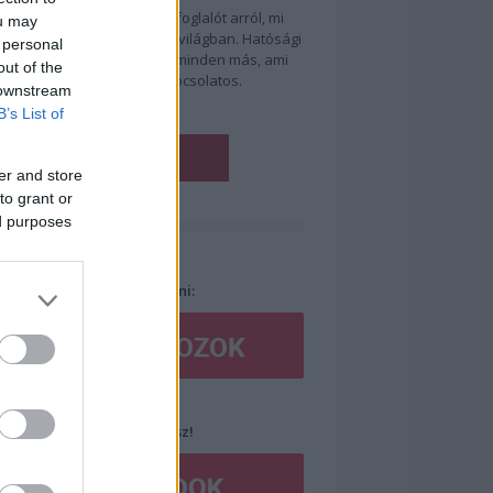
 kézből kaphat havi összefoglalót arról, mi
ou may
ténik Magyarországon és a világban. Hatósági
 personal
szaélések, jogállamiság és minden más, ami
out of the
eri jogaink védelmével kapcsolatos.
 downstream
B’s List of
er and store
to grant or
mogass minket!
ed purposes
szeretnél minket támogatni:
 1%-oddal is támogathatsz!