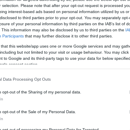
Első
r selection. Please note that after your opt-out request is processed y
tör
eing interest-based ads based on personal information utilized by us or
vis
disclosed to third parties prior to your opt-out. You may separately opt-
emb
losure of your personal information by third parties on the IAB’s list of
. This information may also be disclosed by us to third parties on the
IA
Participants
that may further disclose it to other third parties.
 that this website/app uses one or more Google services and may gath
including but not limited to your visit or usage behaviour. You may click 
nyjavaslatról a hét végén hozta nyilvánosságra
igen kritikus
Tá
 to Google and its third-party tags to use your data for below specifi
zerve, a Velencei Bizottság (VB). Ez kitér a törvényjavaslat
ogle consent section.
es hadjáratra, a kormánynak a társadalmi szervezetek elleni
ára, amely a jogalkotási folyamatot keretezi. A szöveg
Ha 
 így, e fontos körülményekkel együtt értelmezhető. Márpedig
l Data Processing Opt Outs
atóságot szolgálná, hanem a kormány hatalmi céljait.
o opt-out of the Sharing of my personal data.
fogásai vannak a jelenlegi törvényjavaslat ellen, amelyet
In
bség. Nem csodálkozunk azon, hogy ezek számos ponton
s civilek
bírálatával:
o opt-out of the Sale of my Personal Data.
Adó
vita és nem egyeztettek a civil szervezetekkel. (A tervezet
In
yújtása ezt kerülte meg formálisan.)
to opt-out of processing my Personal Data for Targeted