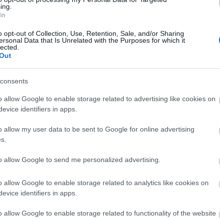
ének és finanszírozásának átláthatósága legitim cél,
ing.
 hátrányba hozza és igazságtanul megbélyegzi ezeket a
In
dés és a támogatás hajlandóságát visszafogja, ami
A
o opt-out of Collection, Use, Retention, Sale, and/or Sharing
ersonal Data that Is Unrelated with the Purposes for which it
lected.
tők az átláthatóságra hivatkoznak, hogy bizonyos
Out
rvezetek) kivételt élvezhessenek.
gatási küszöb sincs kellőképpen indokolva.
Fa
consents
ás” meghatározása, miszerint például annak minősül
o allow Google to enable storage related to advertising like cookies on
y közvetve külföldről származó mindazon pénzbeli vagy egyéb
evice identifiers in apps.
 uniós támogatás például miért minősül külföldinek?
Ke
o allow my user data to be sent to Google for online advertising
3 évre szabná a külföldről támogatott szervezetek külön
 kapnának külföldről pénzt. A VB 1 évet javasol.
s.
álya alá eső szervezet összegtől függetlenül valamennyi
to allow Google to send me personalized advertising.
Ar
elenteni. Csak a nagy adományok lényegesek. A kisebbek nem
agy a közvéleménynek a befolyásolására, arra elvi
202
o allow Google to enable storage related to analytics like cookies on
képesek. A magánszféra védelmével egyébként is ellentétes
2020
evice identifiers in apps.
emélyi adatait az állam tartaná nyilván. Az arra vonatkozó
2020
202
slatból.
o allow Google to enable storage related to functionality of the website
2020