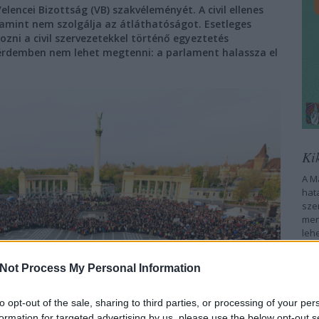
ncei Bizottság (VB) szakvéleményét. A civil ellenes
alamint nem szolgálja az átláthatóságot. Esetleges
ozni a civil szervezetekkel történő egyeztetés
t érdemben nem lehet megtenni: a parlament halassza el
Ki
A M
hat
sze
men
leh
köv
Jog
Not Process My Personal Information
leg
to opt-out of the sale, sharing to third parties, or processing of your per
Ira
formation for targeted advertising by us, please use the below opt-out s