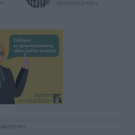
ra
elhelyezést perlik a
fogvatartottak, nem a luxust
ck/id/12571915