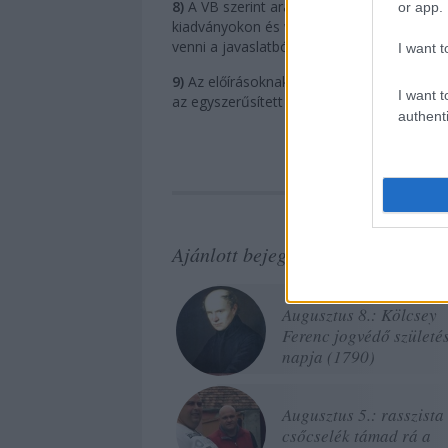
8)
A VB szerint aránytalan és szükségtelen 
or app.
kiadványokon és weboldalukon fel kellene t
venni a javaslatból.
I want t
9)
Az előírásoknak eleget nem tevő, pusztá
I want t
az egyszerűsített törlése aránytalanul súlyo
authenti
Ajánlott bejegyzések:
Augusztus 8.: Kölcsey
Ferenc jogvédő születé
napja (1790)
Augusztus 5.: rasszista
csőcselék támad rá a