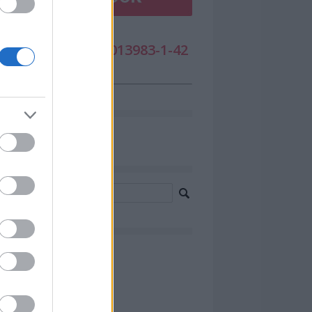
DÓSZÁMUNK: 19013983-1-42
cebook
resés
chívum
0 augusztus
(
17
)
 július
(
37
)
 június
(
32
)
0 május
(
37
)
 április
(
38
)