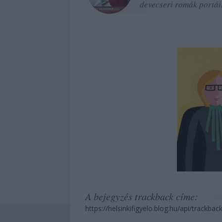
devecseri romák portái
(2012)
A bejegyzés trackback címe:
https://helsinkifigyelo.blog.hu/api/trackba