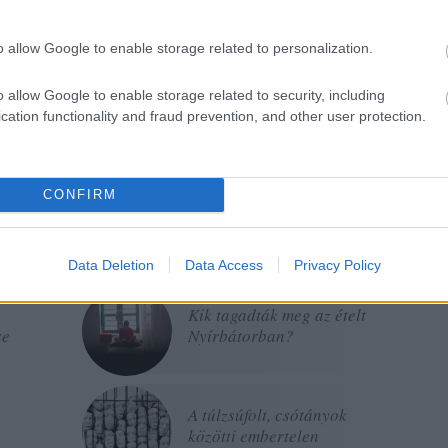
rendelkezés lenne, ha a civil szervezeteknek minden
202
üntetniük, amennyiben „külföldről támogatottak”. Ki kell
202
202
o allow Google to enable storage related to personalization.
201
n adminisztrációs értelemben mulasztó civil szervezeteknek
201
o allow Google to enable storage related to security, including
s szankció. Ki kell venni a javaslatból.
201
cation functionality and fraud prevention, and other user protection.
Tov
0
CONFIRM
Data Deletion
Data Access
Privacy Policy
Kik tagadták meg az ételt
se
Nyírbátorban?
A túlzsúfolt, csótányok
közötti embertelen