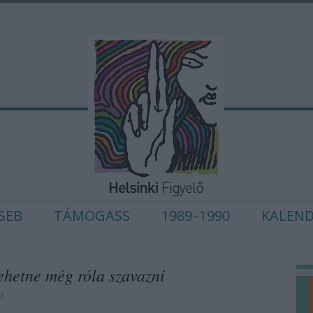
SEB
TÁMOGASS
1989–1990
KALEN
lehetne még róla szavazni
t