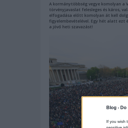
A kormánytöbbség vegye komolyan a Vele
törvényjavaslat felesleges és káros, v
elfogadása előtt komolyan át kell dolg
figyelembevételével. Egy hét alatt ez
a jövő heti szavazást!
Blog -
Do 
If you wish 
sensitive in