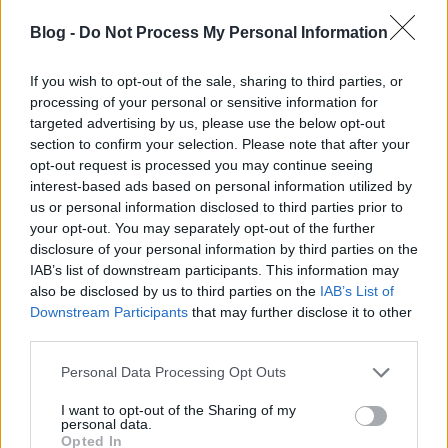
as párttársai közül azonban – csatlakozva a vészes
európai trendhez – az antiszemita mozgalom híveivé
Blog -
Do Not Process My Personal Information
szegődtek. Közülük Istóczy Győző, Verhovay Gyula,
Ónódy Géza a legismertebbek, és ők azok, akik a
If you wish to opt-out of the sale, sharing to third parties, or
parlamentben is a zsidóellenes hecckampány
processing of your personal or sensitive information for
élharcosai lesznek.
Az Országgyűlésben azonban
targeted advertising by us, please use the below opt-out
Tisza Kálmánék megakadályozzák törekvéseiket.
section to confirm your selection. Please note that after your
opt-out request is processed you may continue seeing
interest-based ads based on personal information utilized by
A nyíregyházi pert ezzel együtt letárgyalják.
us or personal information disclosed to third parties prior to
„Amennyi piszkot és salakot ez a per felvet, azt
your opt-out. You may separately opt-out of the further
elsorolni is hajmeresztő” – kesereg a tudósító
disclosure of your personal information by third parties on the
Mikszáth Kálmán. Voltaképpen azonban a bírósági
IAB’s list of downstream participants. This information may
tárgyalásnak mégiscsak volt némi haszna, noha az
also be disclosed by us to third parties on the
IAB’s List of
alap nélkül megvádolt és fogságban tartott terheltek
Downstream Participants
that may further disclose it to other
szíves örömest lemondtak volna róla. A botrányos
third parties.
nyomozás és vádemelés egy független bírói
fórumon lett elítélve, és ott mondatott ki nyilvános
Please note that this website/app uses one or more Google
Personal Data Processing Opt Outs
perben, a vádlottaknak semmi közük Solymosi
services and may gather and store information including but
not limited to your visit or usage behaviour. You may click to
I want to opt-out of the Sharing of my
Eszter halálához, akiről egyébként még azt sem lehet
personal data.
grant or deny consent to Google and its third-party tags to
biztosan megállapítani, mi történt vele.
Opted In