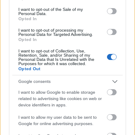
use your data for below specified purposes in below Google
consent section.
Eötvös bravúros ügyvédi teljesítménye, ahogyan
I want to opt-out of the Sale of my
Personal Data.
porrá zúzta a koholt vádakat, világszerte feltűnést
Opted In
keltett. De osztatlan hazai népszerűsége odalett. A
felmentő ítélet után testőröknek kellett vigyázniuk
I want to opt-out of processing my
Personal Data for Targeted Advertising.
rá, és 1884-ben fordult elő vele először (és utoljára),
Opted In
hogy sehol sem választották meg képviselőnek.
I want to opt-out of Collection, Use,
Húsz évet várt, mielőtt elkezdte volna folytatásokban
Retention, Sale, and/or Sharing of my
Personal Data that Is Unrelated with the
közölni a vérvádperről szóló jogi és társadalom-
Purposes for which it was collected.
lélektani memoárját. Miért várt vele ennyit?
Opted Out
Könyvének
előszavában így indokolja:
Google consents
„A nagy per folyamának egész ideje alatt a magyar
I want to allow Google to enable storage
társadalmat oly izgatottság lepte meg, mintha
related to advertising like cookies on web or
vallási háborút akart volna indítani a zsidó
device identifiers in apps.
hitfelekezet ellen. […] Vallási háború! Idétlenül
hangzó szó ez a mi korszakunkban s nemzedékünk
I want to allow my user data to be sent to
műveltsége mellett. Csakhogy ennek
Google for online advertising purposes.
meghatározását én Deák Ferencztől hallottam. […] A
magyar törvényhozásban 1873-ik évi június 28-án e