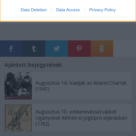
nem érhette el a második célját.
Data Deletion
Data Access
Privacy Policy
#
emberijogikalendarium
#
emberijogok2017
Ajánlott bejegyzések:
Augusztus 14.: kiadják az Atlanti Chartát
(1941)
Augusztus 10.: emberevéssel vádolt
cigányokat ítélnek el jogtipró eljárásban
(1782)