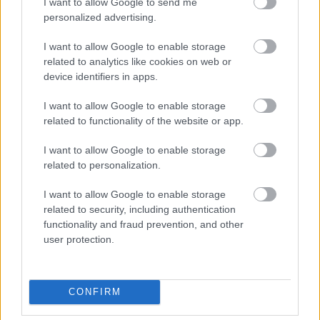
I want to allow Google to send me
szavakat mondta: »Nemcsak fegyverrel lehet vallási
personalized advertising.
háborút viselni;− igen gonoszak azok is, melyek tollal
és a tanácskozási termekben vitetnek. Oly vallási
I want to allow Google to enable storage
háború, mely hit és vallási buzgóság nélkül
related to analytics like cookies on web or
magánérdekek és politikai czélokból vitetik, még
device identifiers in apps.
veszélyesebb s amellett utálatos is.« […] Az önzés
szenvedélye, mikor általánossá válik s az egész
I want to allow Google to enable storage
társadalomra kiterjed, semmi figyelemmel sincs a
related to functionality of the website or app.
dolgok benső igazságára. S ha az üldözött kisebbség
I want to allow Google to enable storage
ezzel az igazsággal védi magát s ha kitartóan védi
related to personalization.
magát: a nagy többség még hiúságát is sértve érzi s
annál ingerültebbé válik. Ha művem akkor jelenik
I want to allow Google to enable storage
meg: nem érek vele czélt. Művem czélja kettős.
related to security, including authentication
Földeríteni az igazságot: ez az egyik. Elismerésre is
functionality and fraud prevention, and other
juttatni: ez a másik. Elismerés nélkül nincs hatása az
user protection.
igazságnak.”
A könyv teljes címe:
A nagy per, mely ezer éve folyik, s
még sincs vége
. Újabb bő száz év telt el a mű
CONFIRM
megjelenése óta, és a jó Eötvös Károly még mindig