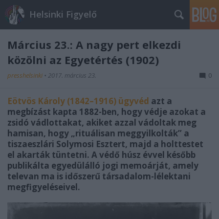
Helsinki Figyelő
Március 23.: A nagy pert elkezdi
közölni az Egyetértés (1902)
presshelsinki
•
2017. március 23.
0
Eötvös Károly (1842–1916) ügyvéd
azt a
megbízást kapta 1882-ben, hogy védje azokat a
zsidó vádlottakat, akiket azzal vádoltak meg
hamisan, hogy „rituálisan meggyilkolták” a
tiszaeszlári Solymosi Esztert, majd a holttestet
el akarták tüntetni. A védő húsz évvel később
publikálta egyedülálló jogi memoárját, amely
televan ma is időszerű társadalom-lélektani
megfigyeléseivel.