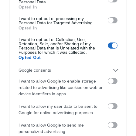
Personal Data.
hogy ez idő alatt a felderítetlen maradt esetek
Opted In
száma nem kevesebb, mint 29 ezerrel (11,9%-kal!)
I want to opt-out of processing my
emelkedett. A betörés miatt indult nyomozásoknál
Personal Data for Targeted Advertising.
az eredményesség tavaly
már a 15%-ot sem
érte el.
Opted In
Ezenközben a kormányváltás óta állítólag
I want to opt-out of Collection, Use,
Retention, Sale, and/or Sharing of my
legkevesebb
nettó 3500 fővel nőtt
a rendőri létszám,
Personal Data that Is Unrelated with the
ami nagyjából a korábbi állomány 10 százaléka.
Purposes for which it was collected.
Opted Out
Mindezzel nem azt állítjuk, hogy a rendőri létszám
nálunk fordított arányban befolyásolja a
Google consents
nyomozások hatékonyságát. Abban is lehet valami,
bár ellenpróbára nincs mód, hogy ha nem növelték
I want to allow Google to enable storage
volna a létszámot, még szomorúbb kriminalisztikai
related to advertising like cookies on web or
statisztikák születnének. Mi csupán azt akarjuk
device identifiers in apps.
mondani, hogy a rendőri létszám növelése és a
voluntarista büntetőpolitika
sem hozta meg a
I want to allow my user data to be sent to
kormány által várt eredményeket. Így van, így lesz ez
Google for online advertising purposes.
a hajléktalanokkal is. A korábban nem büntetett
magatartások és főleg állapotok kriminalizálása, az
I want to allow Google to send me
personalized advertising.
elzárások túlhajtása, a börtönfétis rossz útra vezet.