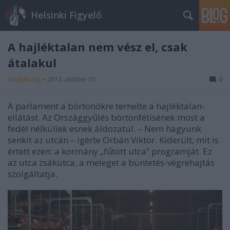
Helsinki Figyelő
A hajléktalan nem vész el, csak
átalakul
majkahusky
•
2013. október 01.
0
A parlament a börtönökre terhelte a hajléktalan-
ellátást. Az Országgyűlés börtönfétisének most a
fedél nélküliek esnek áldozatul. – Nem hagyunk
senkit az utcán – ígérte Orbán Viktor. Kiderült, mit is
értett ezen: a kormány „fűtött utca” programját. Ez
az utca zsákutca, a meleget a büntetés-végrehajtás
szolgáltatja.