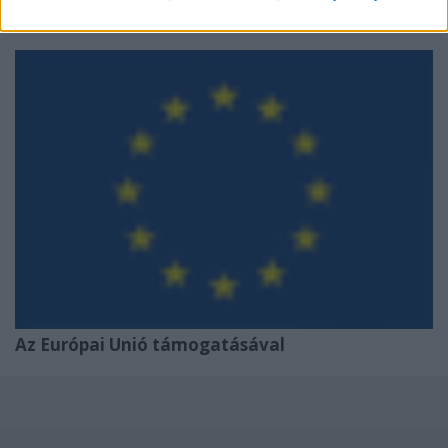
az Európai Unió támogatása tette lehetővé.)
Az Európai Unió támogatásával