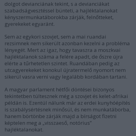
dolgot devianciának tekint, s a devianciákat
szabadságvesztéssel bünteti, a hajléktalanokat
kényszermunkatáborokba zárják, felnőtteket,
gyerekeket egyaránt.
Sem az egykori szovjet, sem a mai ruandai
rezsimnek nem sikerült azonban kezelni a probléma
lényegét. Mert az igaz, hogy tavaszra a moszkvai
hajléktalanok száma a felére apadt, de őszre újra
elérte a tűrhetetlen szintet. Ruandában pedig az
utcagyerekeket konokul újratermelő nyomort nem
sikerül vasra verni vagy legalább kordában tartani.
A magyar parlament hétfői döntései bizonyos
tekintetben túltesznek még a szovjet és kelet-afrikai
példán is. Ezentúl nálunk már az erdei kunyhóépítés
is szabálysértésnek minősül, és nem munkatáborba,
hanem börtönbe zárják majd a bírságot fizetni
képtelen meg a „visszaeső, notórius”
hajléktalanokat.