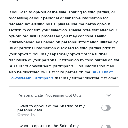
kormány. De az is sokatmondó, hogy havi 20 ezer
forintos lakbértámogatásnak az évi 240 ezres
If you wish to opt-out of the sale, sharing to third parties, or
összege az egyhavi elzárás költségének felelne meg.
processing of your personal or sensitive information for
targeted advertising by us, please use the below opt-out
De hova is fogják bevarrni a kihágásért lesittelt
section to confirm your selection. Please note that after your
„csöviket”? Köztudottan egyre nő a börtönök
opt-out request is processed you may continue seeing
zsúfoltsága, amelyen alig enyhít a kormány
interest-based ads based on personal information utilized by
ügyeskedése, például hogy valójában
nem létezik
us or personal information disclosed to third parties prior to
már
az egy fogvatartottra jutó kötelező
your opt-out. You may separately opt-out of the further
zárkaterületről szóló törvényi előírás. A zsúfoltság
disclosure of your personal information by third parties on the
nem csak az elítélteknek rossz, de megnehezíti a
IAB’s list of downstream participants. This information may
börtönőrök munkáját is, növeli a feszültséget és a
also be disclosed by us to third parties on the
IAB’s List of
járványveszélyt. A strasbourgi bíróság több esetben
Downstream Participants
that may further disclose it to other
marasztalta el Magyarországot a börtönökben
third parties.
tapasztalható embertelen körülmények miatt.
Please note that this website/app uses one or more Google
Personal Data Processing Opt Outs
services and may gather and store information including but
A diadaljelentések ellenére a bűnözés fontos
not limited to your visit or usage behaviour. You may click to
I want to opt-out of the Sharing of my
mutatói eközben növekednek, a bűnüldözésé pedig
personal data.
grant or deny consent to Google and its third-party tags to
romlanak hazánkban. 2011-hez képest 2012-ben az
Opted In
use your data for below specified purposes in below Google
összes közvádas bűncselekmény száma 21 ezerrel
consent section.
I want to opt-out of the Sale of my
(4,6%-kal) lett több, ennél is figyelemreméltóbb,