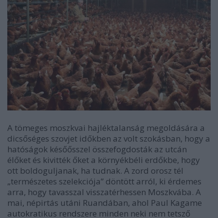
A tömeges moszkvai hajléktalanság megoldására a
dicsőséges szovjet időkben az volt szokásban, hogy a
hatóságok későősszel összefogdosták az utcán
élőket és kivitték őket a környékbéli erdőkbe, hogy
ott boldoguljanak, ha tudnak. A zord orosz tél
„természetes szelekciója” döntött arról, ki érdemes
arra, hogy tavasszal visszatérhessen Moszkvába. A
mai, népirtás utáni Ruandában, ahol Paul Kagame
autokratikus rendszere minden neki nem tetsző