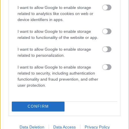
I want to allow Google to enable storage
A hajléktalanok börtönnel való fenyegetése nem csak
related to analytics like cookies on web or
a fedél nélkül élők emberi méltóságát sérti, de a
device identifiers in apps.
hajléktalanság enyhítésének esztelen és költséges
kísérlete is. Ha meg sem próbálják a hajléktalanok
I want to allow Google to enable storage
szociális ellátását megerősíteni, meglehet, lesznek
related to functionality of the website or app.
majd hajléktalanmentes övezetek, de az elesettek
száma valójában semmivel semmi csökken, csak –
I want to allow Google to enable storage
nagy költséggel – időről-időre az utcáról a
related to personalization.
börtönökbe terelődnek át. Aminek még az a
következménye is lehet, hogy előbb-utóbb „saját
I want to allow Google to enable storage
jogon” (bűnözőként) térnek vissza a „bűnözés
related to security, including authentication
egyetemeire”, ahelyett hogy inkább
functionality and fraud prevention, and other
hajléktalanotthonban vagy szociális bérlakásban
user protection.
kapnának lehetőséget a rendes életre. Így teszi
bűnözővé a hajléktalant az új szabályozás: előbb
csak a jog betűje szerint, majd a valóságban is.
CONFIRM
Zádori Zsolt
Data Deletion
Data Access
Privacy Policy
(A Magyar Helsinki Bizottság börtönmonitorozását